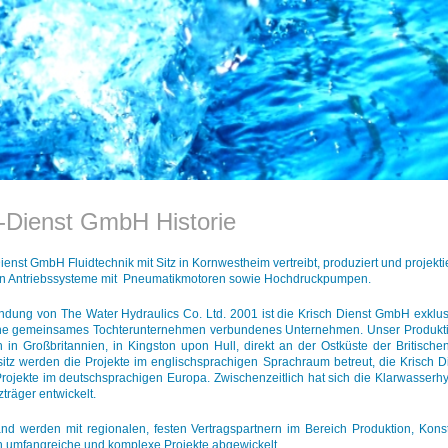
-Dienst GmbH Historie
ienst GmbH Fluidtechnik mit Sitz in Kornwestheim vertreibt, produziert und projektie
en Antriebssysteme mit Pneumatikmotoren sowie Hochdruckpumpen.
ndung von The Water Hydraulics Co. Ltd. 2001 ist die Krisch Dienst GmbH exklus
ne gemeinsames Tochterunternehmen verbundenes Unternehmen. Unser Produkti
h in Großbritannien, in Kingston upon Hull, direkt an der Ostküste der Britische
sitz werden die Projekte im englischsprachigen Sprachraum betreut, die Krisch
Projekte im deutschsprachigen Europa. Zwischenzeitlich hat sich die Klarwasserh
räger entwickelt.
and werden mit regionalen, festen Vertragspartnern im Bereich Produktion, Kons
h umfangreiche und komplexe Projekte abgewickelt.