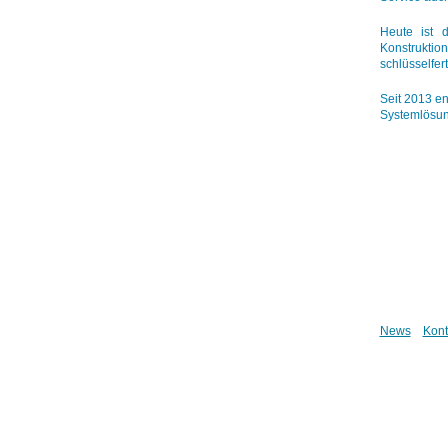
Heute ist d
Konstruktio
schlüsselfert
Seit 2013 en
Systemlösun
News
Kont