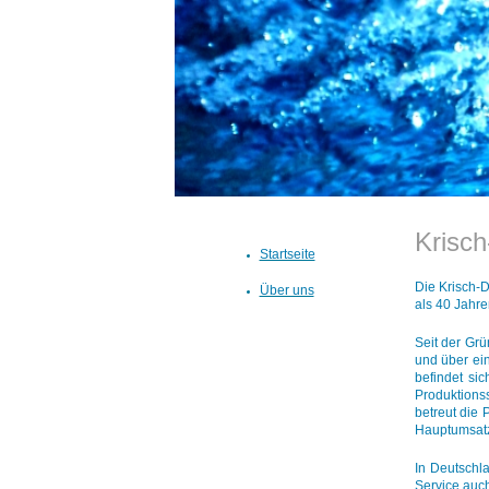
Krisch
Startseite
Die Krisch-D
Über uns
als 40 Jahr
Seit der Grü
und über ei
befindet sic
Produktions
betreut die 
Hauptumsatzt
In Deutschl
Service auc