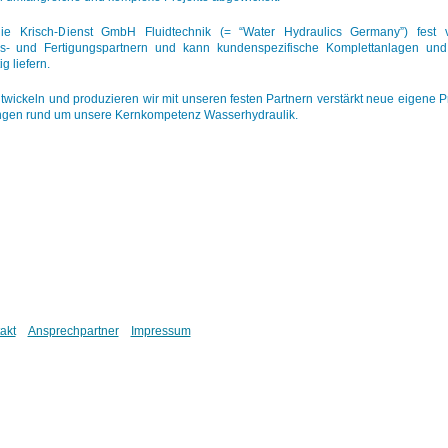
ie Krisch-Dienst GmbH Fluidtechnik (= “Water Hydraulics Germany”) fest v
ns- und Fertigungspartnern und kann kundenspezifische Komplettanlagen und
ig liefern.
twickeln und produzieren wir mit unseren festen Partnern verstärkt neue eigene 
gen rund um unsere Kernkompetenz Wasserhydraulik.
akt
Ansprechpartner
Impressum